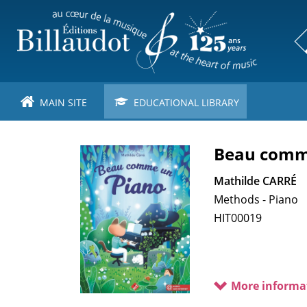
Skip
to
main
content
MAIN SITE
EDUCATIONAL LIBRARY
Beau comme
Mathilde CARRÉ
Methods - Piano
HIT00019
More informa