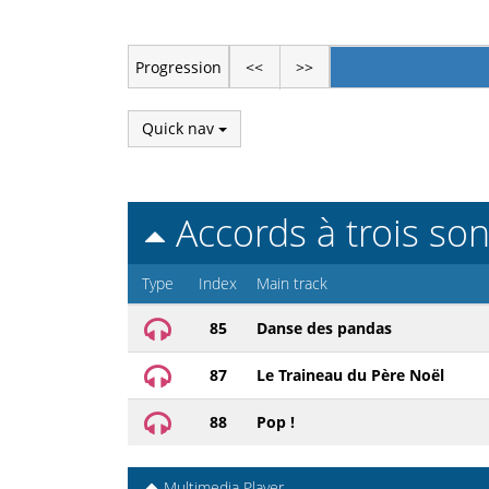
Progression
<<
>>
Quick nav
Accords à trois so
Type
Index
Main track
85
Danse des pandas
87
Le Traineau du Père Noël
88
Pop !
Multimedia Player