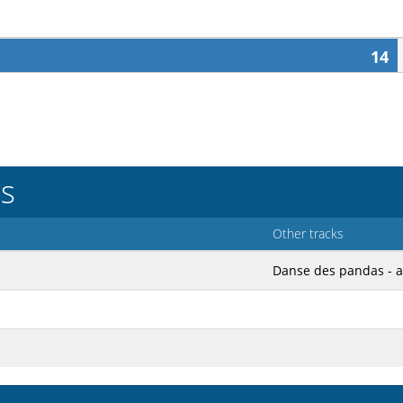
14
ns
Other tracks
Danse des pandas -