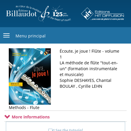
Skip
to
main
content
Menu principal
Écoute, je joue ! Flûte - volume
1
LA méthode de flûte "tout-en-
un" (formation instrumentale
et musicale)
Sophie DESHAYES, Chantal
BOULAY , Cyrille LEHN
Methods - Flute
More informations
See the tutorial