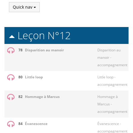
Quick nav
Leçon N°12
78
Disparition au manoir
Disparition au
manoir -
accompagnement
80
Little loop
Little loop -
accompagnement
82
Hommage à Marcus
Hommage à
Marcus -
accompagnement
84
Évanescence
Évanescence -
accompagnement