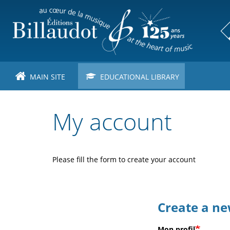
Skip
to
main
content
MAIN SITE
EDUCATIONAL LIBRARY
My account
Please fill the form to create your account
Create a n
Mon profil