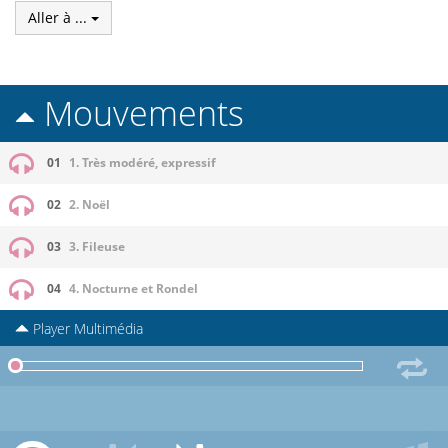
Aller à ...
Mouvements
01
1. Très modéré, expressif
02
2. Noël
03
3. Fileuse
04
4. Nocturne et Rondel
Player Multimédia