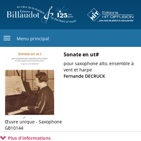
Aller
au
contenu
principal
Menu principal
Sonate en ut#
Image
de
Sous-
pour saxophone alto, ensemble à
couverture
titre
vent et harpe
Fernande DECRUCK
Œuvre unique - Saxophone
Cotage
GB10144
Plus d'informations