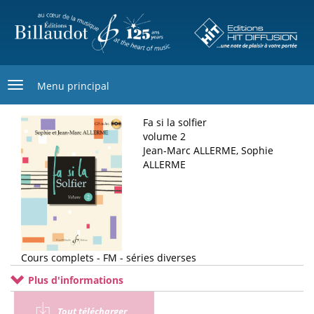
Aller
au
contenu
principal
Menu principal
Fa si la solfier
volume 2
Jean-Marc ALLERME, Sophie
ALLERME
Cours complets - FM - séries diverses
Plus d'informations
Tout télécharger