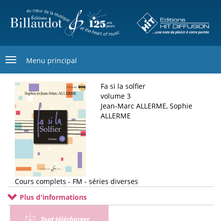
Aller
au
contenu
principal
Menu principal
Fa si la solfier
volume 3
Jean-Marc ALLERME, Sophie
ALLERME
Cours complets - FM - séries diverses
Plus d'informations
Tout télécharger