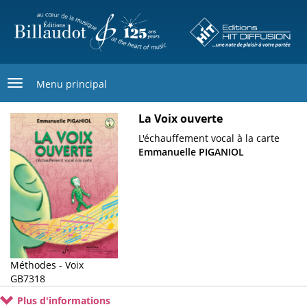
Aller
au
contenu
principal
Menu principal
La Voix ouverte
Image
de
Sous-
L'échauffement vocal à la carte
couverture
titre
Emmanuelle PIGANIOL
Méthodes - Voix
Cotage
GB7318
Plus d'informations