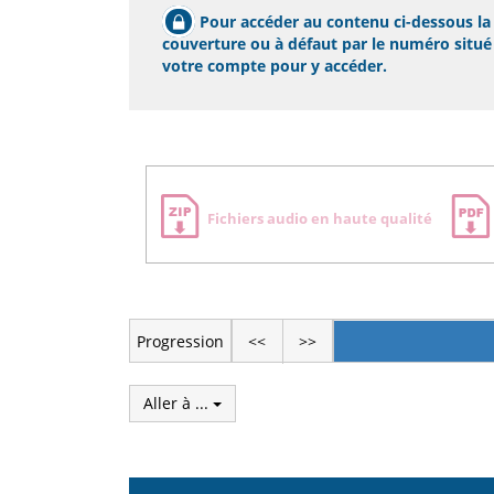
Pour accéder au contenu ci-dessous la p
couverture ou à défaut par le numéro situé s
votre compte pour y accéder.
Zone
Fichiers audio en haute qualité
de
téléchargement
Progression
<<
>>
Aller à ...