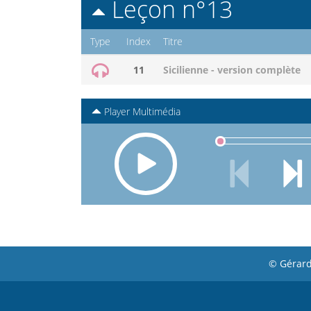
Leçon n°13
Type
Index
Titre
11
Sicilienne - version complète
Player Multimédia
© Gérard
Footer