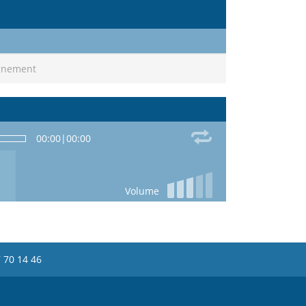
agnement
00:00
|
00:00
Volume
 70 14 46