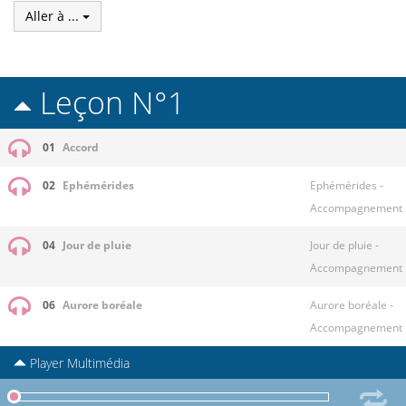
Aller à ...
Leçon N°1
01
Accord
02
Ephémérides
Ephémérides -
Accompagnement
04
Jour de pluie
Jour de pluie -
Accompagnement
06
Aurore boréale
Aurore boréale -
Accompagnement
Player Multimédia