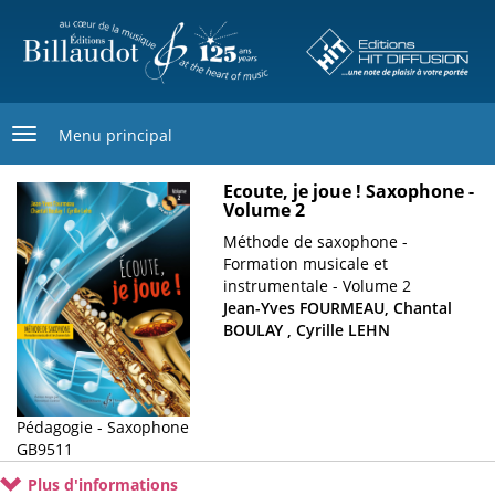
Aller
au
contenu
principal
Menu principal
Ecoute, je joue ! Saxophone -
Image
Volume 2
de
couverture
Sous-
Méthode de saxophone -
titre
Formation musicale et
instrumentale - Volume 2
Jean-Yves FOURMEAU, Chantal
BOULAY , Cyrille LEHN
Pédagogie - Saxophone
Cotage
GB9511
Plus d'informations