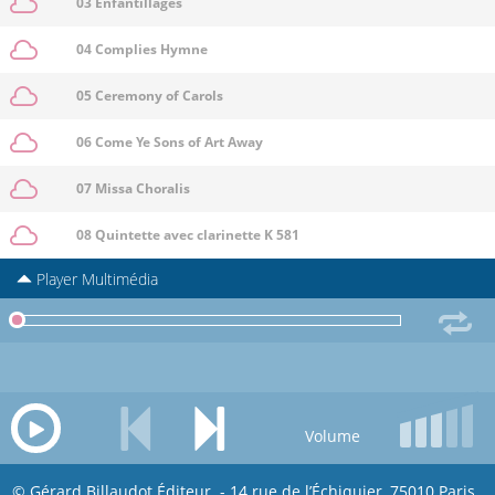
03 Enfantillages
04 Complies Hymne
05 Ceremony of Carols
06 Come Ye Sons of Art Away
07 Missa Choralis
08 Quintette avec clarinette K 581
Player Multimédia
Volume
© Gérard Billaudot Éditeur - 14 rue de l’Échiquier, 75010 Paris