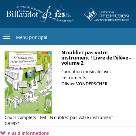
Aller
au
contenu
principal
Menu principal
N'oubliez pas votre
Image
instrument ! Livre de l'élève -
de
volume 2
couverture
Sous-
Formation musicale avec
titre
instruments
Olivier VONDERSCHER
Cours complets - FM - N'oubliez pas votre instrument
Cotage
GB9931
Plus d'informations