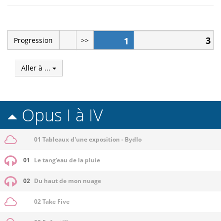
3
1
Progression
>>
Aller à ...
Opus I à IV
01 Tableaux d'une exposition - Bydlo
01
Le tang'eau de la pluie
02
Du haut de mon nuage
02 Take Five