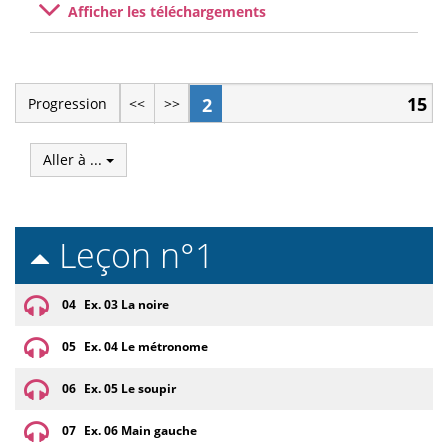
Afficher les téléchargements
15
2
Progression
<<
>>
Aller à ...
Leçon n°1
04
Ex. 03 La noire
05
Ex. 04 Le métronome
06
Ex. 05 Le soupir
07
Ex. 06 Main gauche