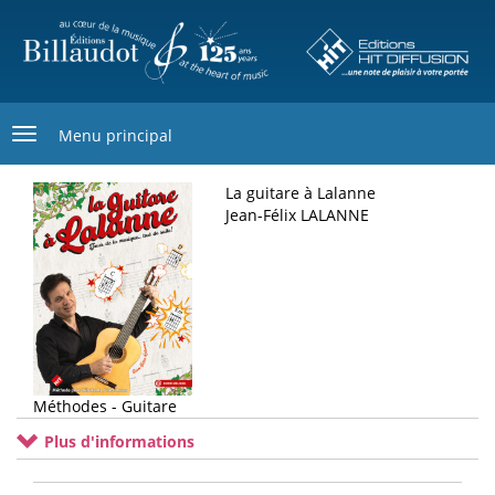
Aller
au
contenu
principal
Menu principal
La guitare à Lalanne
Jean-Félix LALANNE
Méthodes - Guitare
Plus d'informations