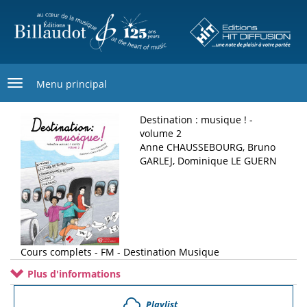
Aller
au
contenu
principal
Menu principal
Destination : musique ! -
volume 2
Anne CHAUSSEBOURG, Bruno
GARLEJ, Dominique LE GUERN
Cours complets - FM - Destination Musique
Plus d'informations
Playlist