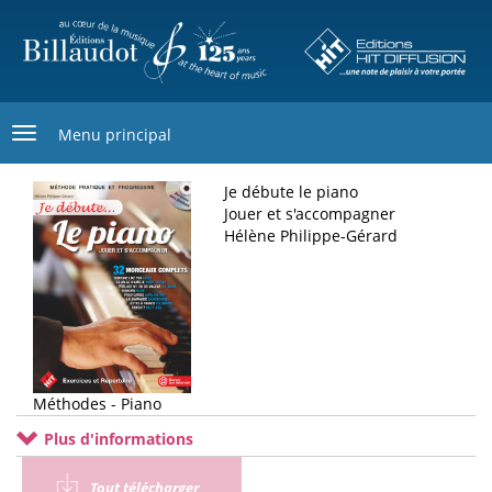
Aller
au
contenu
principal
Menu principal
Je débute le piano
Jouer et s'accompagner
Hélène Philippe-Gérard
Méthodes - Piano
Plus d'informations
Tout télécharger