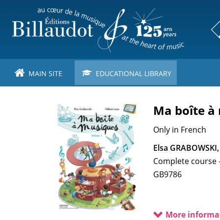
Skip
to
main
content
MAIN SITE
EDUCATIONAL LIBRARY
Ma boîte à
Only in French
Elsa GRABOWSKI,
Complete course -
GB9786
More informa