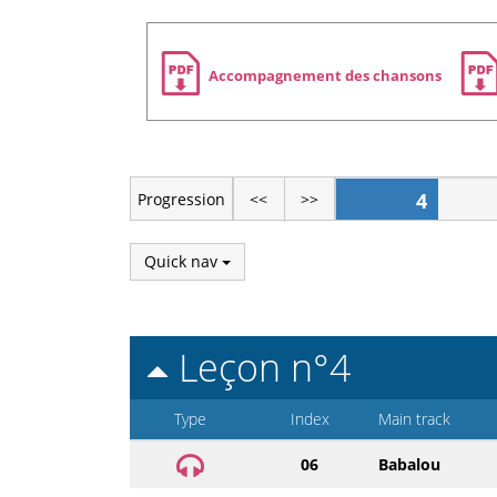
Zone
Accompagnement des chansons
de
téléchargement
4
Progression
<<
>>
Quick nav
Leçon n°4
Type
Index
Main track
06
Babalou