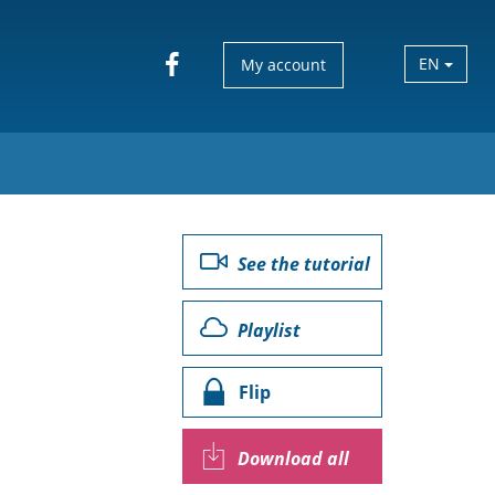
EN
My account
See the tutorial
Playlist
Flip
Download all