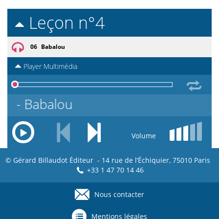
Leçon n°4
06
Babalou
Player Multimédia
06 - Babalou
Volume
© Gérard Billaudot Éditeur - 14 rue de l’Échiquier, 75010 Paris
+33 1 47 70 14 46
Nous contacter
Footer
menu
Mentions légales