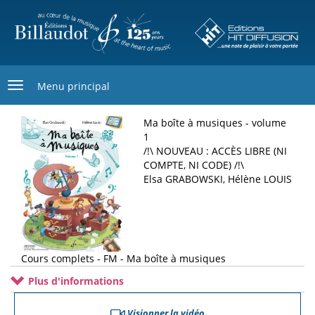
Aller
au
contenu
principal
Menu principal
Ma boîte à musiques - volume
1
/!\ NOUVEAU : ACCÈS LIBRE (NI
COMPTE, NI CODE) /!\
Elsa GRABOWSKI, Hélène LOUIS
Cours complets - FM - Ma boîte à musiques
Plus d'informations
Visionner la vidéo