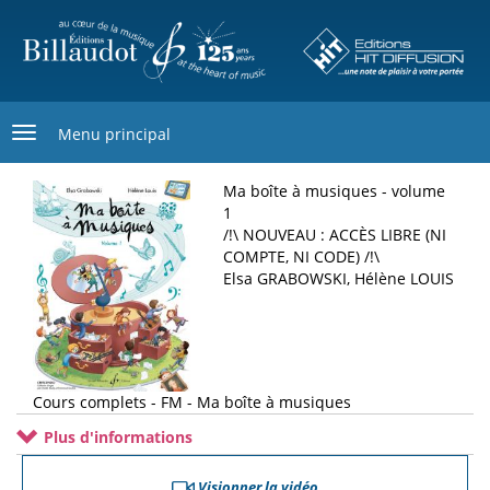
Aller
au
contenu
principal
Menu principal
Ma boîte à musiques - volume
1
/!\ NOUVEAU : ACCÈS LIBRE (NI
COMPTE, NI CODE) /!\
Elsa GRABOWSKI, Hélène LOUIS
Cours complets - FM - Ma boîte à musiques
Plus d'informations
Visionner la vidéo