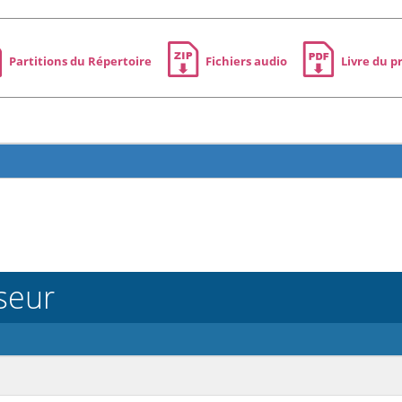
Partitions du Répertoire
Fichiers audio
Livre du p
seur