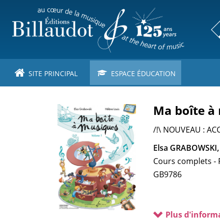
Aller
au
contenu
principal
SITE PRINCIPAL
ESPACE ÉDUCATION
Ma boîte à
/!\ NOUVEAU : ACC
Elsa GRABOWSKI,
Cours complets - 
GB9786
Plus d'inform