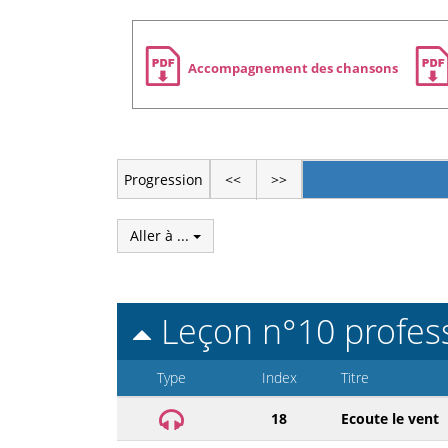
Zone
Accompagnement des chansons
de
téléchargement
Progression
<<
>>
Aller à ...
Leçon n°10 profes
Type
Index
Titre
18
Ecoute le vent