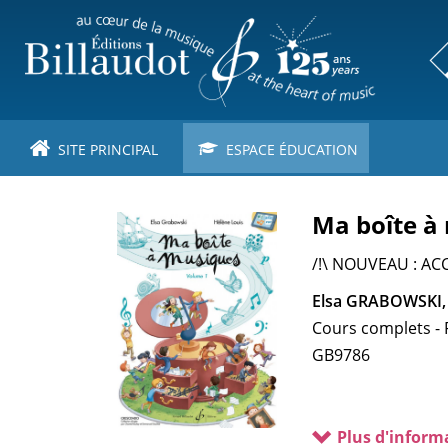
Aller
au
contenu
principal
SITE PRINCIPAL
ESPACE ÉDUCATION
Ma boîte à
/!\ NOUVEAU : ACC
Elsa GRABOWSKI,
Cours complets - 
GB9786
Plus d'inform