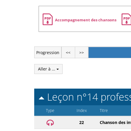
Zone
Accompagnement des chansons
de
téléchargement
Progression
<<
>>
Aller à ...
Leçon n°14 profes
Type
Index
Titre
22
Chanson des int