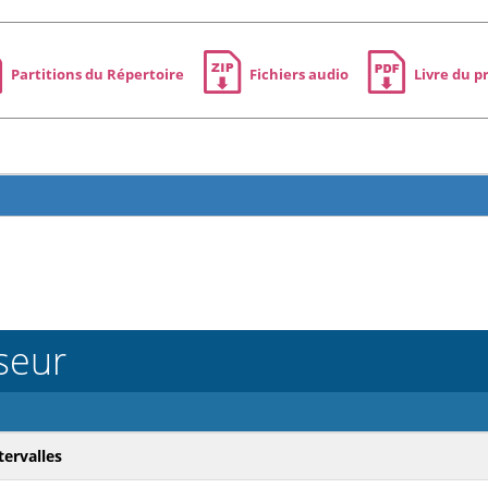
Partitions du Répertoire
Fichiers audio
Livre du p
seur
ervalles