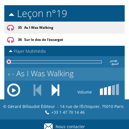
Leçon n°19
35
As I Was Walking
36
Sur le dos de l'escargot
Player Multimédia
35 - As I Was Walking
Volume
© Gérard Billaudot Éditeur - 14 rue de l’Échiquier, 75010 Paris
+33 1 47 70 14 46
Nous contacter