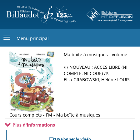
Aller
au
contenu
principal
Menu principal
Ma boîte à musiques - volume
1
/!\ NOUVEAU : ACCÈS LIBRE (NI
COMPTE, NI CODE) /!\
Elsa GRABOWSKI, Hélène LOUIS
Cours complets - FM - Ma boîte à musiques
Plus d'informations
Visionner la vidéo