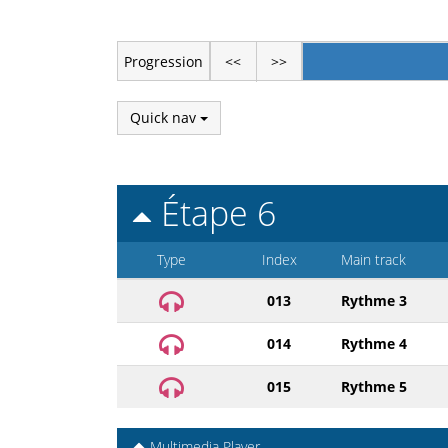
Progression
<<
>>
Quick nav
Étape 6
Type
Index
Main track
013
Rythme 3
014
Rythme 4
015
Rythme 5
Multimedia Player