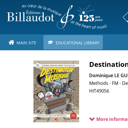
Skip
to
main
content
MAIN SITE
EDUCATIONAL LIBRARY
Destination
Dominique LE G
Methods - FM - De
HIT49056
More informa