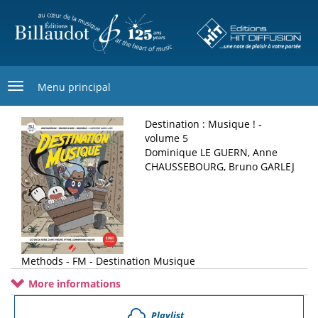
Skip
to
main
content
Menu principal
Destination : Musique ! -
volume 5
Dominique LE GUERN, Anne
CHAUSSEBOURG, Bruno GARLEJ
Methods - FM - Destination Musique
More informations
Playlist