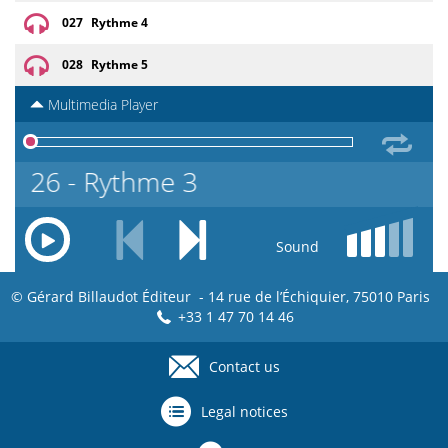
027
Rythme 4
028
Rythme 5
Multimedia Player
026 - Rythme 3
Sound
© Gérard Billaudot Éditeur - 14 rue de l’Échiquier, 75010 Paris
+33 1 47 70 14 46
Contact us
Footer
menu
Legal notices