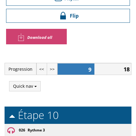
Flip
Download all
18
9
Progression
<<
>>
Quick nav
Étape 10
026
Rythme 3