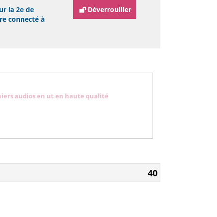
ur la 2e de
Déverrouiller
tre connecté à
hiers audios en ut en haute qualité
40