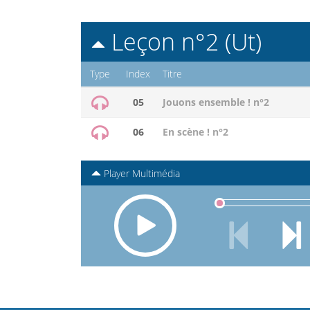
Leçon n°2 (Ut)
Type
Index
Titre
05
Jouons ensemble ! n°2
06
En scène ! n°2
Player Multimédia