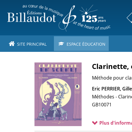
Aller
au
contenu
principal
SITE PRINCIPAL
ESPACE ÉDUCATION
Clarinette,
Méthode pour clar
Eric PERRIER, Gil
Méthodes - Clarin
GB10071
Plus d'inform