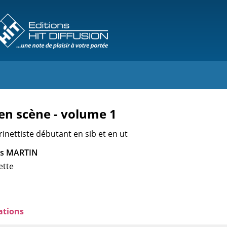
 en scène - volume 1
inettiste débutant en sib et en ut
les MARTIN
ette
ations