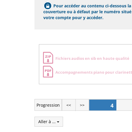
Pour accéder au contenu ci-dessous la p
couverture ou à défaut par le numéro situé s
votre compte pour y accéder.
Zone
Fichiers audios en sib en haute qualité
de
téléchargement
Accompagnements piano pour clarinett
4
Progression
<<
>>
Aller à ...