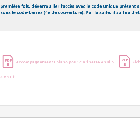
remière fois, déverrouiller l'accès avec le code unique présent s
ous le code-barres (4e de couverture). Par la suite, il suffira d'ê
Accompagnements piano pour clarinette en si b
Fic
e en ut