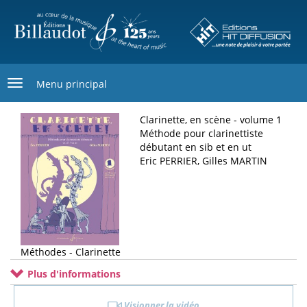
Aller
au
contenu
principal
Menu principal
Clarinette, en scène - volume 1
Méthode pour clarinettiste
débutant en sib et en ut
Eric PERRIER, Gilles MARTIN
Méthodes - Clarinette
Plus d'informations
Visionner la vidéo