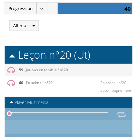
40
Progression
<<
Aller à ...
Leçon n°20 (Ut)
59
Jouons ensemble ! n°20
60
En scène ! n°20
En scène ! n°20 -
accompagnement
Player Multimédia