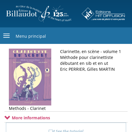
Skip
to
main
content
Menu principal
Clarinette, en scène - volume 1
Méthode pour clarinettiste
débutant en sib et en ut
Eric PERRIER, Gilles MARTIN
Methods - Clarinet
More informations
See the tutorial