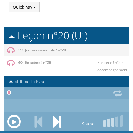
Quick nav
Leçon n°20 (Ut)
59
Jouons ensemble ! n°20
60
En scène ! n°20
En scène ! n°20 -
accompagnement
Multimedia Player
Sound