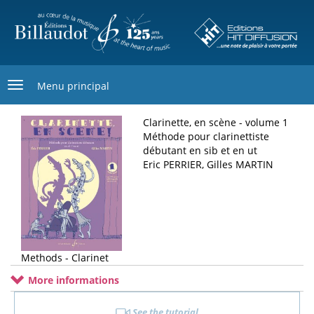
Skip
to
main
content
Menu principal
Clarinette, en scène - volume 1
Méthode pour clarinettiste
débutant en sib et en ut
Eric PERRIER, Gilles MARTIN
Methods - Clarinet
More informations
See the tutorial