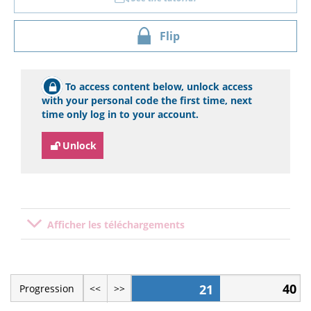
Flip
To access content below, unlock access
with your personal code the first time, next
time only log in to your account.
Unlock
Afficher les téléchargements
40
21
Progression
<<
>>