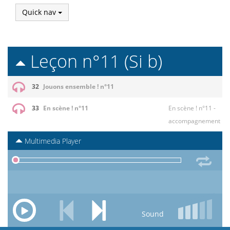
Quick nav
Leçon n°11 (Si b)
32
Jouons ensemble ! n°11
33
En scène ! n°11
En scène ! n°11 -
accompagnement
Multimedia Player
Sound