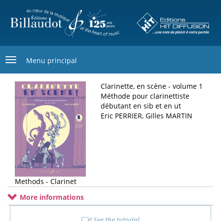
Skip
to
main
content
Menu principal
Clarinette, en scène - volume 1
Méthode pour clarinettiste
débutant en sib et en ut
Eric PERRIER, Gilles MARTIN
Methods - Clarinet
More informations
See the tutorial