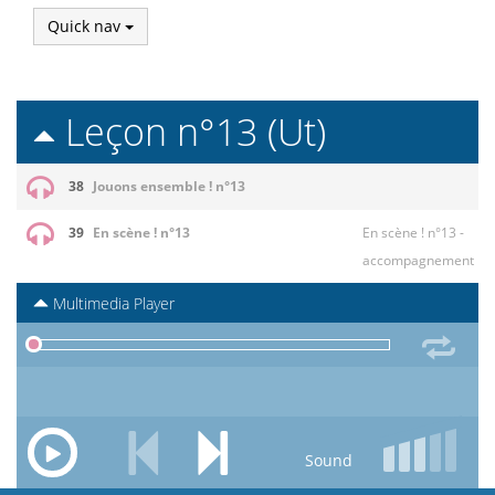
Quick nav
Leçon n°13 (Ut)
38
Jouons ensemble ! n°13
39
En scène ! n°13
En scène ! n°13 -
accompagnement
Multimedia Player
Sound