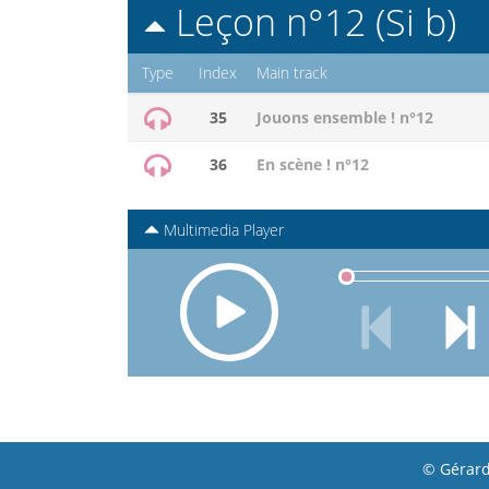
Leçon n°12 (Si b)
Type
Index
Main track
35
Jouons ensemble ! n°12
36
En scène ! n°12
Multimedia Player
© Gérard