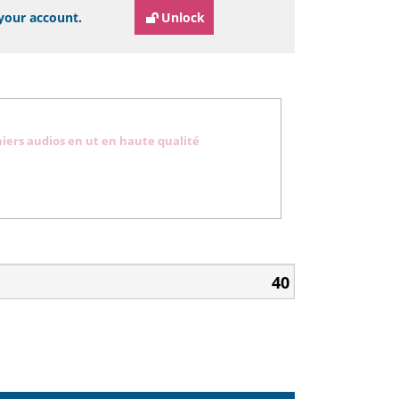
 your account.
Unlock
hiers audios en ut en haute qualité
40