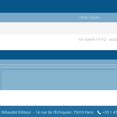
Other tracks
En scène ! n°12 - a
 Billaudot Éditeur - 14 rue de l’Échiquier, 75010 Paris
+33 1 47