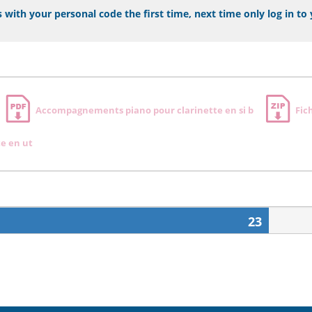
 with your personal code the first time, next time only log in to
Accompagnements piano pour clarinette en si b
Fic
e en ut
23