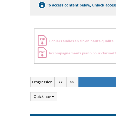
To access content below, unlock access
Zone
Fichiers audios en sib en haute qualité
de
téléchargement
Accompagnements piano pour clarinett
Progression
<<
>>
Quick nav