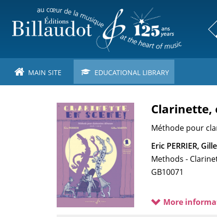
Skip
to
main
content
MAIN SITE
EDUCATIONAL LIBRARY
Clarinette,
Méthode pour clar
Eric PERRIER, Gil
Methods - Clarine
GB10071
More informa