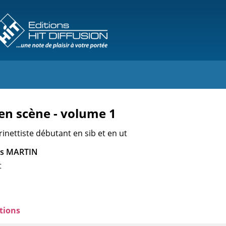
 en scène - volume 1
inettiste débutant en sib et en ut
les MARTIN
t
tions