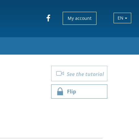
EN
My account
See the tutorial
Flip