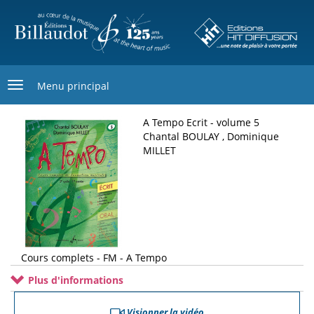
Aller
au
contenu
principal
Menu principal
A Tempo Ecrit - volume 5
Chantal BOULAY , Dominique
MILLET
Cours complets - FM - A Tempo
Plus d'informations
Visionner la vidéo