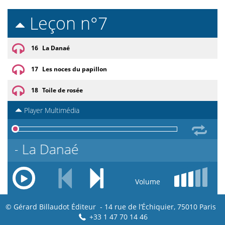
Leçon n°7
16
La Danaé
17
Les noces du papillon
18
Toile de rosée
Player Multimédia
6 - La Danaé
Volume
© Gérard Billaudot Éditeur - 14 rue de l’Échiquier, 75010 Paris
+33 1 47 70 14 46