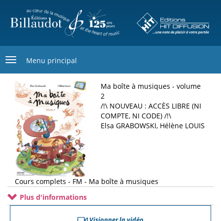
Aller
au
contenu
principal
Menu principal
Ma boîte à musiques - volume
2
/!\ NOUVEAU : ACCÈS LIBRE (NI
COMPTE, NI CODE) /!\
Elsa GRABOWSKI, Hélène LOUIS
Cours complets - FM - Ma boîte à musiques
Plus d'informations
Visionner la vidéo