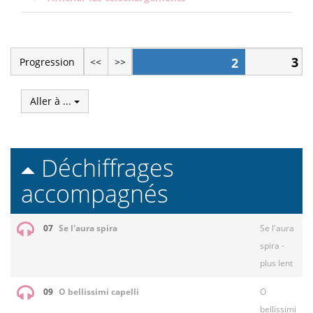
3
2
Progression
<<
>>
Aller à ...
Déchiffrages
accompagnés
07
Se l'aura spira
Se l'aura
spira -
plus lent
09
O bellissimi capelli
O
bellissimi