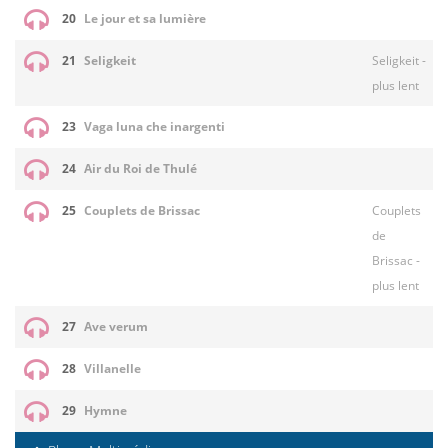
20
Le jour et sa lumière
21
Seligkeit
Seligkeit -
plus lent
23
Vaga luna che inargenti
24
Air du Roi de Thulé
25
Couplets de Brissac
Couplets
de
Brissac -
plus lent
27
Ave verum
28
Villanelle
29
Hymne