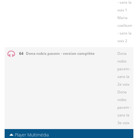
- sans la
voix 1
Maria
coelitum
- sans la
voix 2
64
Dona nobis pacem - version complète
Dona
nobis
pacem -
sans la
2e voix
Dona
nobis
pacem -
sans la
3e voix
Player Multimédia