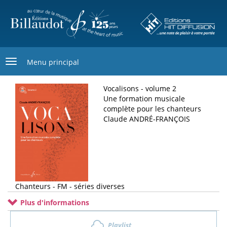
Aller
au
contenu
principal
Menu principal
Vocalisons - volume 2
Une formation musicale
complète pour les chanteurs
Claude ANDRÉ-FRANÇOIS
Chanteurs - FM - séries diverses
Plus d'informations
Playlist