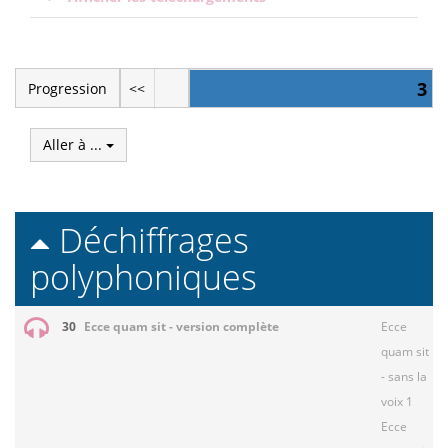
3
Progression
<<
Aller à ...
Déchiffrages
polyphoniques
30
Ecce quam sit - version complète
Ecce
quam sit
- sans la
voix 1
Ecce