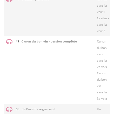
sans la
voix 1
Gratias -
sans la
voix 2
47
Canon du bon vin - version complète
Canon
du bon
vin -
sans la
2e voix
Canon
du bon
vin -
sans la
3e voix
50
Da Pacem - orgue seul
Da