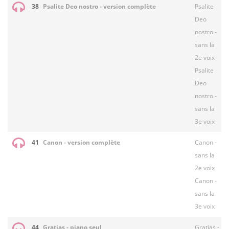
38
Psalite Deo nostro - version complète
Psalite
Deo
nostro -
sans la
2e voix
Psalite
Deo
nostro -
sans la
3e voix
41
Canon - version complète
Canon -
sans la
2e voix
Canon -
sans la
3e voix
44
Gratias - piano seul
Gratias -