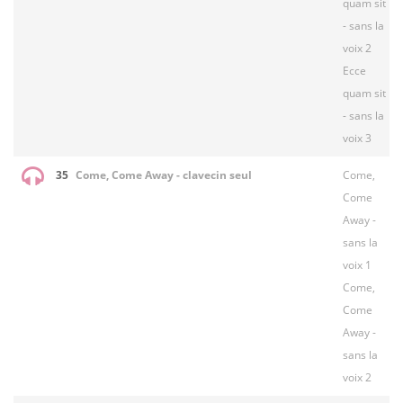
quam sit
- sans la
voix 2
Ecce
quam sit
- sans la
voix 3
35
Come, Come Away - clavecin seul
Come,
Come
Away -
sans la
voix 1
Come,
Come
Away -
sans la
voix 2