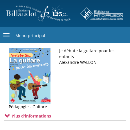
Aller
au
contenu
principal
Menu principal
Je débute la guitare pour les
enfants
Alexandre WALLON
Pédagogie - Guitare
Plus d'informations