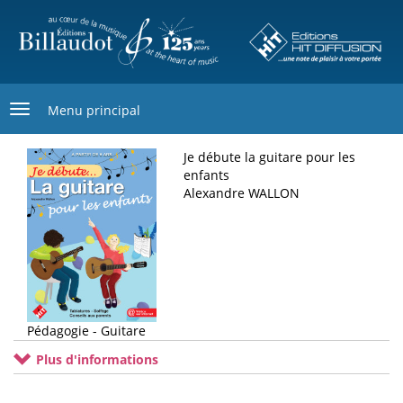
Aller
au
contenu
principal
Menu principal
Je débute la guitare pour les
enfants
Alexandre WALLON
Pédagogie - Guitare
Plus d'informations