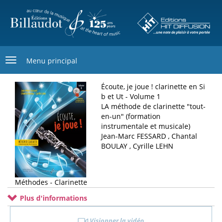
Aller
au
contenu
principal
Menu principal
Écoute, je joue ! clarinette en Si
b et Ut - Volume 1
LA méthode de clarinette "tout-
en-un" (formation
instrumentale et musicale)
Jean-Marc FESSARD , Chantal
BOULAY , Cyrille LEHN
Méthodes - Clarinette
Plus d'informations
Visionner la vidéo