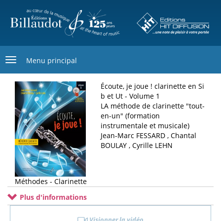
Aller
au
contenu
principal
Menu principal
Écoute, je joue ! clarinette en Si
b et Ut - Volume 1
LA méthode de clarinette "tout-
en-un" (formation
instrumentale et musicale)
Jean-Marc FESSARD , Chantal
BOULAY , Cyrille LEHN
Méthodes - Clarinette
Plus d'informations
Visionner la vidéo