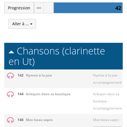
42
Progression
<<
Aller à ...
Chansons (clarinette
en Ut)
142
Hymne à la joie
Hymne à la joie -
accompagnement
144
Arlequin dans sa boutique
Arlequin dans sa
boutique -
accompagnement
146
Mon beau sapin
Mon beau sapin -
accompagnement