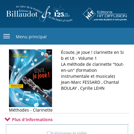
Aller
au
contenu
principal
Menu principal
Écoute, je joue ! clarinette en Si
b et Ut - Volume 1
LA méthode de clarinette "tout-
en-un" (formation
instrumentale et musicale)
Jean-Marc FESSARD , Chantal
BOULAY , Cyrille LEHN
Méthodes - Clarinette
Plus d'informations
Visionner la vidéo