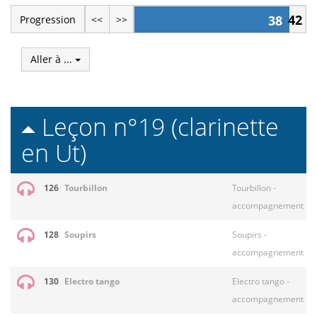
42
38
Progression
<<
>>
Aller à ...
Leçon n°19 (clarinette
en Ut)
126
Tourbillon
Tourbillon -
accompagnement
128
Soupirs
Soupirs -
accompagnement
130
Electro tango
Electro tango -
accompagnement