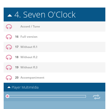
4. Seven O'Clock
Accord / Tune
16
Full version
17
Without fl.1
18
Without fl.2
19
Without fl.3
20
Accompaniment
Player Multimédia