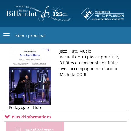
Aller
au
contenu
principal
Menu principal
Jazz Flute Music
Recueil de 10 pièces pour 1, 2,
3 flûtes ou ensemble de flûtes
avec accompagnement audio
Michele GORI
Pédagogie - Flûte
Plus d'informations
Tout télécharger