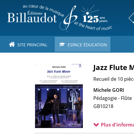
Aller
au
contenu
principal
SITE PRINCIPAL
ESPACE ÉDUCATION
Jazz Flute 
Recueil de 10 piè
Michele GORI
Pédagogie - Flûte
GB10218
Plus d'inform