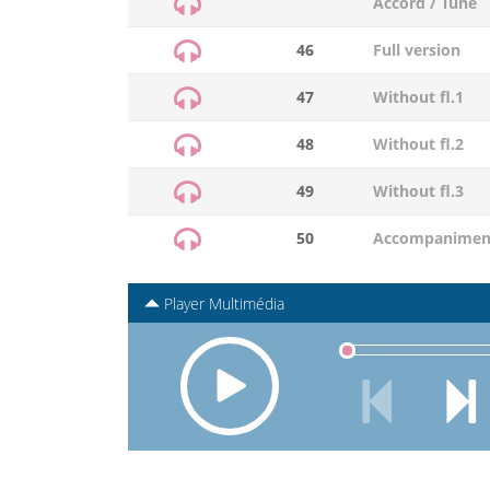
Accord / Tune
46
Full version
47
Without fl.1
48
Without fl.2
49
Without fl.3
50
Accompanimen
Player Multimédia