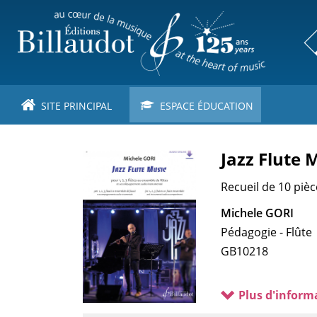
Aller
au
contenu
principal
SITE PRINCIPAL
ESPACE ÉDUCATION
Jazz Flute 
Recueil de 10 piè
Michele GORI
Pédagogie - Flûte
GB10218
Plus d'inform