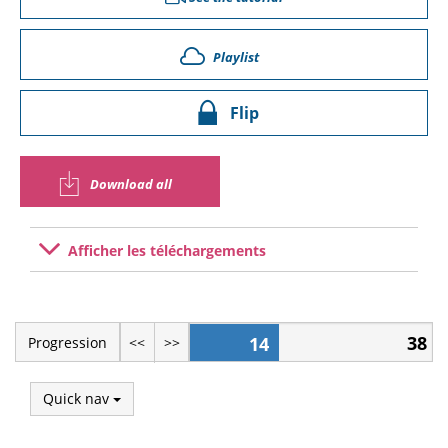
Playlist
Flip
Download all
Afficher les téléchargements
38
14
Progression
<<
>>
Quick nav