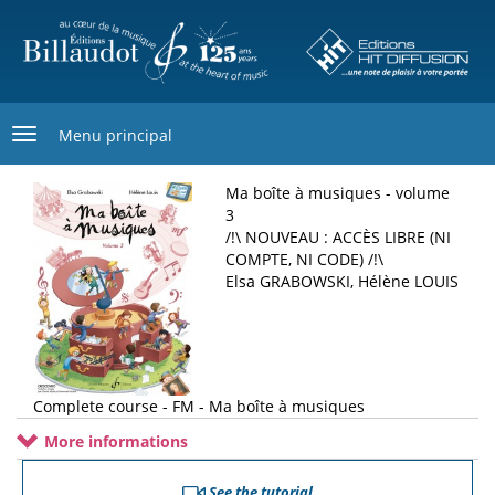
Skip
to
main
content
Menu principal
Ma boîte à musiques - volume
3
/!\ NOUVEAU : ACCÈS LIBRE (NI
COMPTE, NI CODE) /!\
Elsa GRABOWSKI, Hélène LOUIS
Complete course - FM - Ma boîte à musiques
More informations
See the tutorial