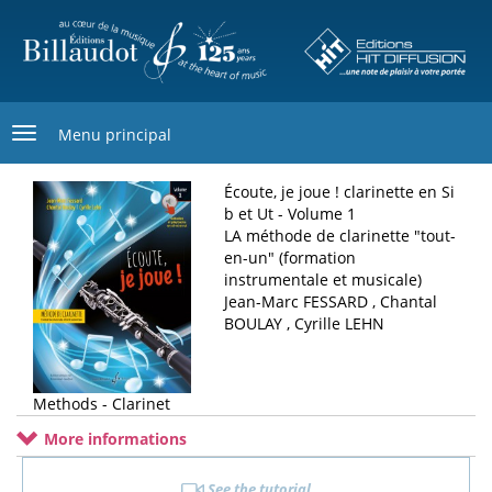
Skip
to
main
content
Menu principal
Écoute, je joue ! clarinette en Si
b et Ut - Volume 1
LA méthode de clarinette "tout-
en-un" (formation
instrumentale et musicale)
Jean-Marc FESSARD , Chantal
BOULAY , Cyrille LEHN
Methods - Clarinet
More informations
See the tutorial