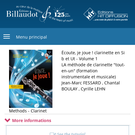
Skip
to
main
content
Menu principal
Écoute, je joue ! clarinette en Si
b et Ut - Volume 1
LA méthode de clarinette "tout-
en-un" (formation
instrumentale et musicale)
Jean-Marc FESSARD , Chantal
BOULAY , Cyrille LEHN
Methods - Clarinet
More informations
See the tutorial