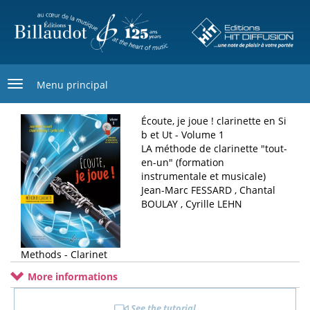
Skip
to
main
content
Menu principal
Écoute, je joue ! clarinette en Si
b et Ut - Volume 1
LA méthode de clarinette "tout-
en-un" (formation
instrumentale et musicale)
Jean-Marc FESSARD , Chantal
BOULAY , Cyrille LEHN
Methods - Clarinet
More informations
See the tutorial