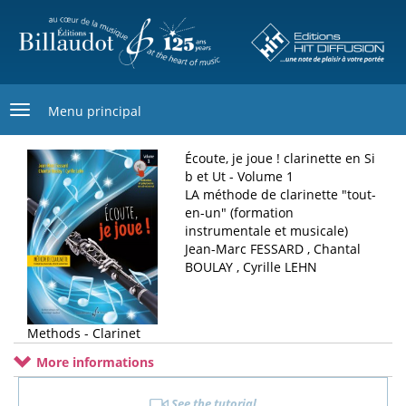
Skip
to
main
content
Menu principal
Écoute, je joue ! clarinette en Si
b et Ut - Volume 1
LA méthode de clarinette "tout-
en-un" (formation
instrumentale et musicale)
Jean-Marc FESSARD , Chantal
BOULAY , Cyrille LEHN
Methods - Clarinet
More informations
See the tutorial