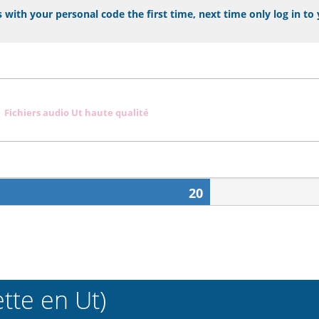
 with your personal code the first time, next time only log in to
Fichiers audio Ut haute qualité
20
tte en Ut)