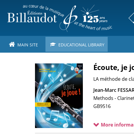
Skip
to
main
content
MAIN SITE
EDUCATIONAL LIBRARY
Écoute, je j
LA méthode de cla
Jean-Marc FESSAR
Methods - Clarine
GB9516
More informa