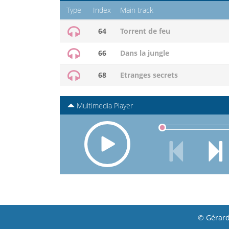
Type
Index
Main track
64
Torrent de feu
66
Dans la jungle
68
Etranges secrets
Multimedia Player
© Gérard