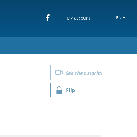
EN
My account
1
See the tutorial
Flip