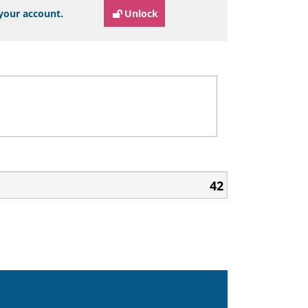
 your account.
Unlock
42