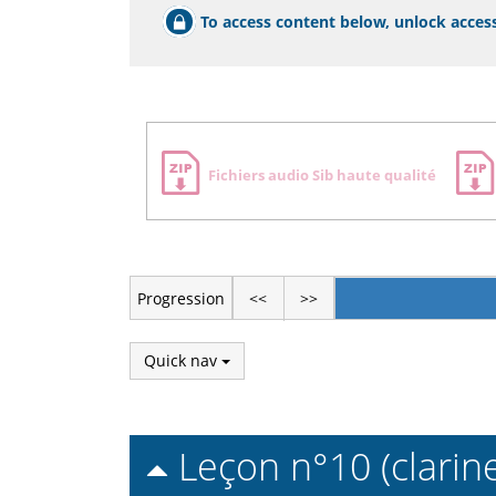
To access content below, unlock access
Zone
Fichiers audio Sib haute qualité
de
téléchargement
Progression
<<
>>
Quick nav
Leçon n°10 (clarine