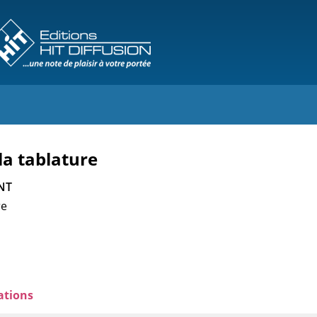
la tablature
NT
re
ations