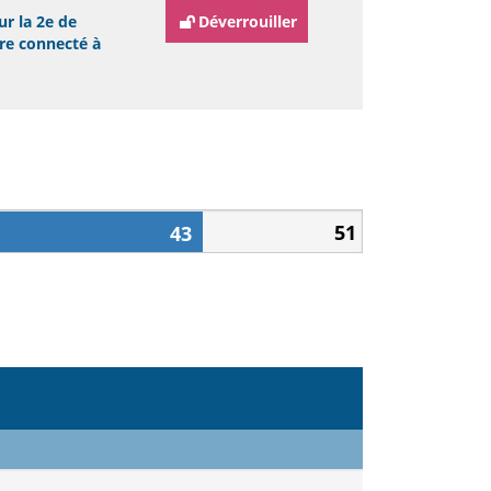
ur la 2e de
Déverrouiller
tre connecté à
51
43