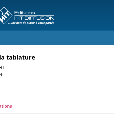
la tablature
NT
re
ations