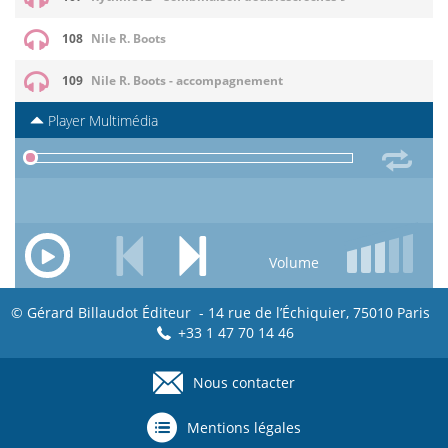
108
Nile R. Boots
109
Nile R. Boots - accompagnement
Player Multimédia
Volume
© Gérard Billaudot Éditeur - 14 rue de l’Échiquier, 75010 Paris
+33 1 47 70 14 46
Nous contacter
Footer
menu
Mentions légales