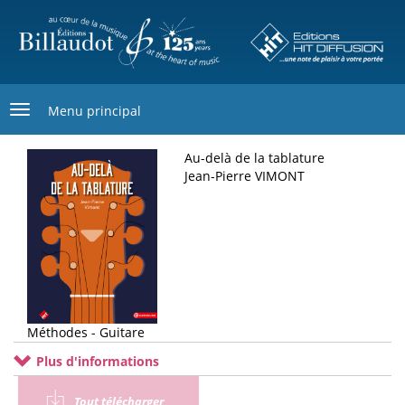
Aller
au
contenu
principal
Menu principal
Au-delà de la tablature
Jean-Pierre VIMONT
Méthodes - Guitare
Plus d'informations
Tout télécharger