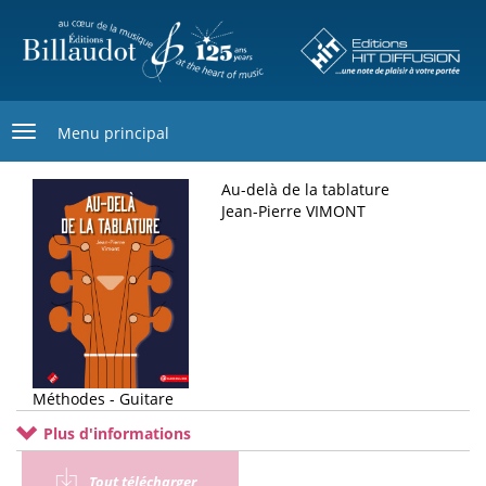
Aller
au
contenu
principal
Menu principal
Au-delà de la tablature
Jean-Pierre VIMONT
Méthodes - Guitare
Plus d'informations
Tout télécharger