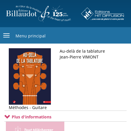
Aller
au
contenu
principal
Menu principal
Au-delà de la tablature
Jean-Pierre VIMONT
Méthodes - Guitare
Plus d'informations
Tout télécharger