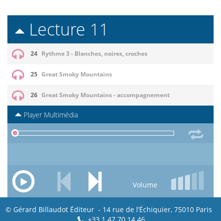
Lecture 11
24
Rythme 3 - Blanches, noires, croches
25
Great Smoky Mountains
26
Great Smoky Mountains - accompagnement
Player Multimédia
Volume
© Gérard Billaudot Éditeur - 14 rue de l’Échiquier, 75010 Paris
+33 1 47 70 14 46